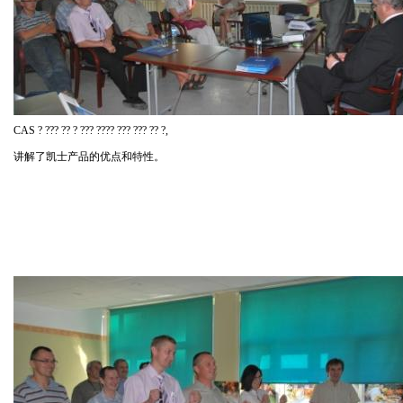
CAS
?
???
??
?
???
????
???
???
??
?
,
讲解了凯士产品的优点和特性。