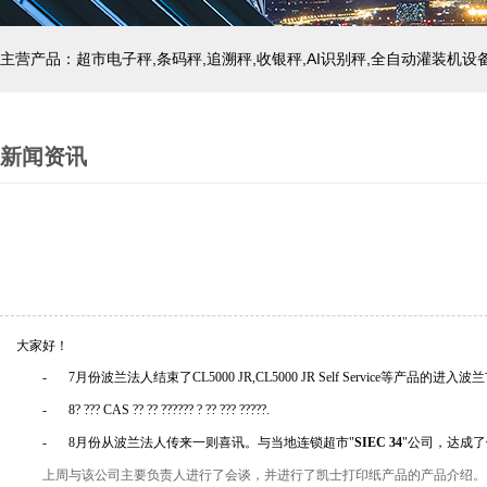
主营产品：超市电子秤,条码秤,追溯秤,收银秤,AI识别秤,全自动灌装机设
新闻资讯
大家好！
-
7
月份波兰法人结束了
CL5000 JR,CL5000 JR Self Service
等产品的进入波兰
-
8
?
???
CAS
??
??
??????
?
??
???
?????
.
-
8
月份从波兰法人传来一则喜讯。与当地连锁超市
"
SIEC 34
"
公司，达成了
上周与该公司主要负责人进行了会谈，并进行了凯士打印纸产品的产品介绍。